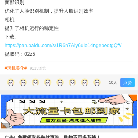
面部识别
优化了人脸识别机制，提升人脸识别效率
相机
提升了相机运行的稳定性
下载:
https://pan.baidu.com/s/1R6n7Aly6uIo14ngebedtgQ#/
提取码：02z5
#玩机美化#
9115浏览
点赞
10人
广告
免费领取各种优惠券，购物不再多花钱！
[广告]