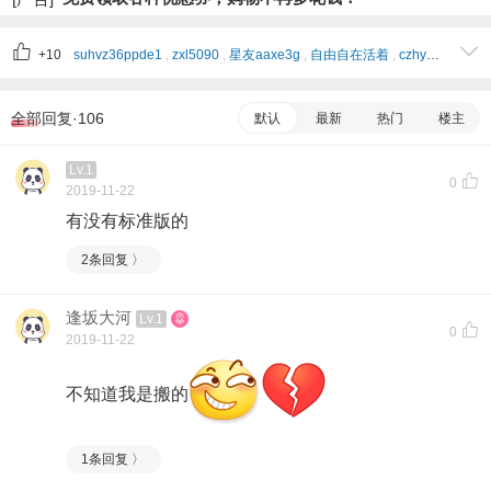
+10
suhvz36ppde1
,
zxl5090
,
星友aaxe3g
,
自由自在活着
,
czhymqc
,
星友7
全部回复·106
默认
最新
热门
楼主
Lv.1
0
2019-11-22
有没有标准版的
2条回复 〉
逢坂大河
Lv.1
0
2019-11-22
不知道我是搬的
1条回复 〉