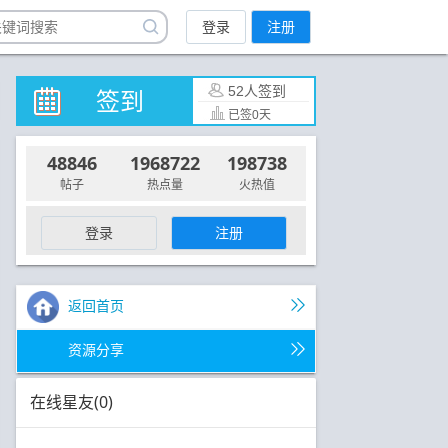
登录
注册
52人签到
签到
已签0天
48846
1968722
198738
帖子
热点量
火热值
登录
注册
返回首页
资源分享
在线星友(0)