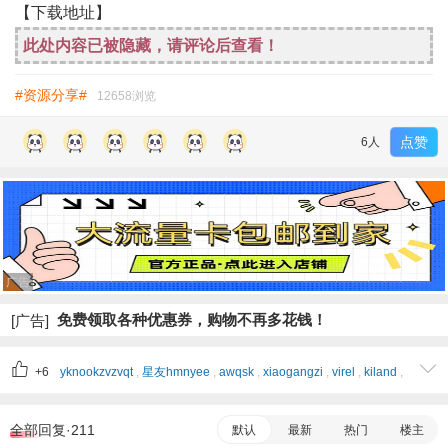
【下载地址】
此处内容已被隐藏，请评论后查看！
#资源分享#
12658浏览
点赞
6人
广告
免费领取各种优惠券，购物不再多花钱！
[广告]
+6
yknookzvzvqt
,
星友hmnyee
,
awqsk
,
xiaogangzi
,
virel
,
kiland
,
全部回复·211
默认
最新
热门
楼主