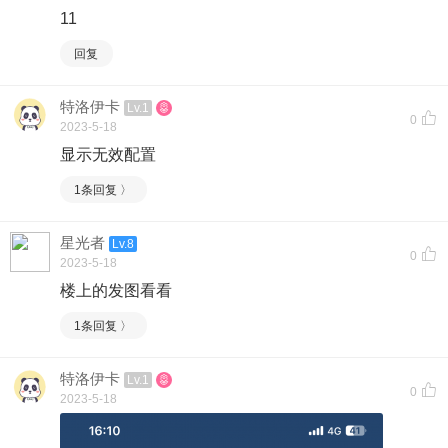
11
回复
特洛伊卡
Lv.1
0
2023-5-18
显示无效配置
1条回复 〉
星光者
Lv.8
0
2023-5-18
楼上的发图看看
1条回复 〉
特洛伊卡
Lv.1
0
2023-5-18