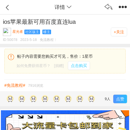
详情
ios苹果最新可用百度直连lua
星光者
+关注
社区版主
楼主
ID:
50078
2023-5-18
免流教程 〉
帖子内容需要您购买才可见，售价：1星币
点击购买
如何免费获得星币？
[捐赠]
#免流教程#
7916浏览
点赞
9人