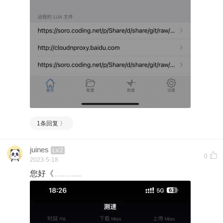
1条回复 〉
juines
Lv.2
0
2023-5-18
您好《
ios百度直连①.lua》这个测试还是无网络状态，《
ios百度直连②.lua》这个测试网速正常，免流正常我测试的ip是广州联通