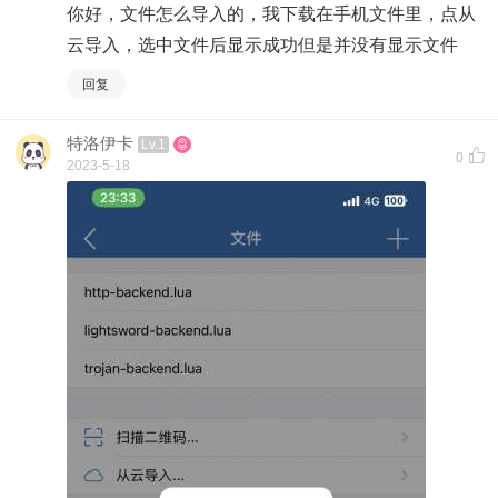
你好，文件怎么导入的，我下载在手机文件里，点从
云导入，选中文件后显示成功但是并没有显示文件
回复
特洛伊卡
Lv.1
0
2023-5-18