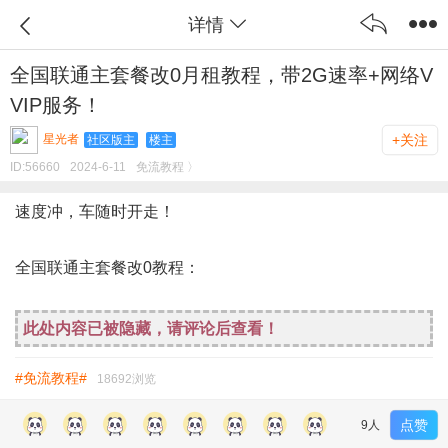
详情
全国联通主套餐改0月租教程，带2G速率+网络V
VIP服务！
星光者
+关注
社区版主
楼主
ID:
56660
2024-6-11
免流教程 〉
速度冲，车随时开走！
全国联通主套餐改0教程：
此处内容已被隐藏，请评论后查看！
#免流教程#
18692浏览
点赞
9人