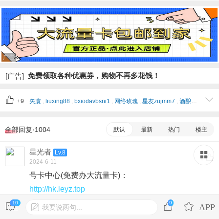
广告
免费领取各种优惠券，购物不再多花钱！
[广告]
+9
矢寰
,
liuxing88
,
bxiodavbsni1
,
网络玫瑰
,
星友zujmm7
,
酒酿丸子
,
星友4
全部回复·1004
默认
最新
热门
楼主
星光者
Lv.8
0
2024-6-11
号卡中心(免费办大流量卡)：
http://hk.leyz.top
10
9
我要说两句...
04
流量消失器：