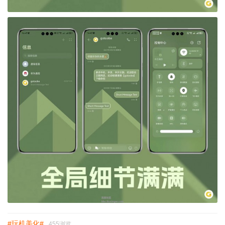
#玩机美化#
455浏览