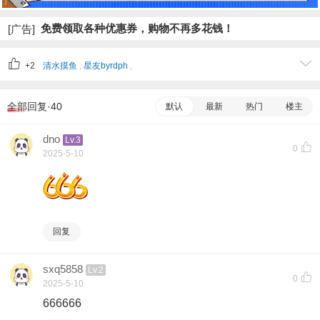
广告
免费领取各种优惠券，购物不再多花钱！
[广告]
+2
清水摸鱼
,
星友byrdph
,
全部回复·40
默认
最新
热门
楼主
dno
Lv.3
0
2025-5-10
回复
sxq5858
Lv.2
0
2025-5-10
666666