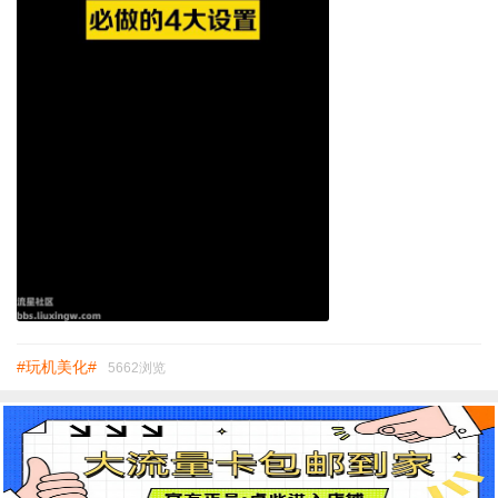
#玩机美化#
5662浏览