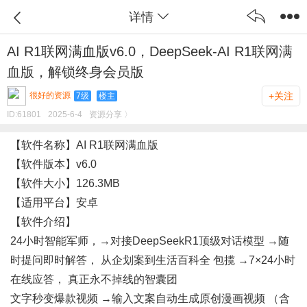
详情
AI R1联网满血版v6.0，DeepSeek-AI R1联网满
血版，解锁终身会员版
很好的资源
+关注
7级
楼主
ID:
61801
2025-6-4
资源分享 〉
【软件名称】AI R1联网满血版
【软件版本】v6.0
【软件大小】126.3MB
【适用平台】安卓
【软件介绍】
24小时智能军师，→对接DeepSeekR1顶级对话模型 →随
时提问即时解答， 从企划案到生活百科全 包揽 →7×24小时
在线应答， 真正永不掉线的智囊团
文字秒变爆款视频 →输入文案自动生成原创漫画视频 （含