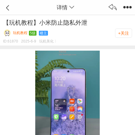
详情
【玩机教程】小米防止隐私外泄
玩机教程
+关注
5级
楼主
ID:
61870
2025-6-9
玩机美化 〉