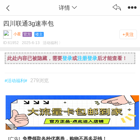
详情
四川联通3g速率包
小星
+关注
官方
楼主
ID:
61952
2025-6-13
活动福利 〉
此处内容已被隐藏，需要
登录
或
注册登录
后才能查看！
279浏览
#活动福利#
广告
免费领取各种优惠券，购物不再多花钱！
[广告]