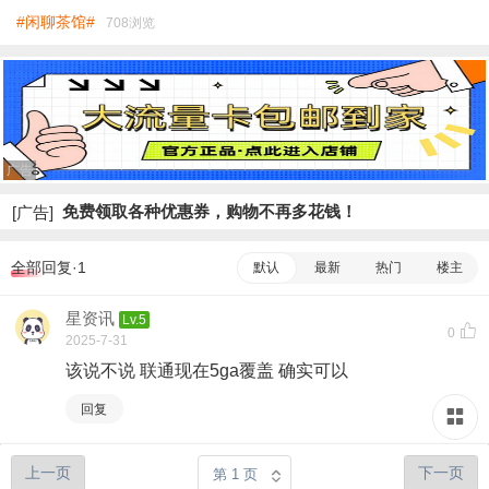
#闲聊茶馆#
708浏览
广告
免费领取各种优惠券，购物不再多花钱！
[广告]
全部回复·1
默认
最新
热门
楼主
星资讯
Lv.5
0
2025-7-31
该说不说 联通现在5ga覆盖 确实可以
回复
上一页
下一页