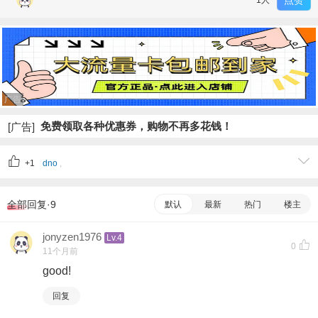
点赞
1人
广告
免费领取各种优惠券，购物不再多花钱！
[广告]
+1
dno
,
全部回复·9
默认
最新
热门
楼主
jonyzen1976
Lv.4
0
11个月前
good!
回复