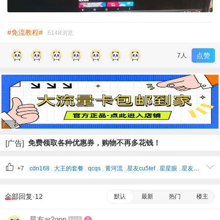
#免流教程#
6148浏览
点赞
7人
广告
免费领取各种优惠券，购物不再多花钱！
[广告]
+7
cdn168
,
大王的套餐
,
qcqs
,
黄河流
,
星友cu5tef
,
星星眼
,
星友kbremq
,
全部回复·12
默认
最新
热门
楼主
星友ar2qpp
Lv.1