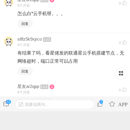
0
8个月前
怎么白*云手机呀。。。
回复
s8fz5k9xjrco
Lv.2
0
8个月前
有结果了吗，看星佬发的联通星云手机搭建节点，无
网络超时，端口正常可以占用
回复
星友ar2qpp
Lv.1
0
8个月前
怎么白*云手机呀。。。
12
7
我要说两句...
回复
登录后才可发表内容
s8fz5k9xjrco
Lv.2
0