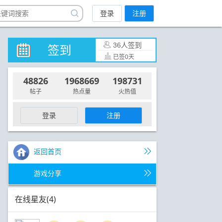
登录
注册
36人签到
签到
已签0天
48826
1968669
198731
帖子
热点量
火热值
登录
注册
返回首页
游戏分享
在线星友(4)