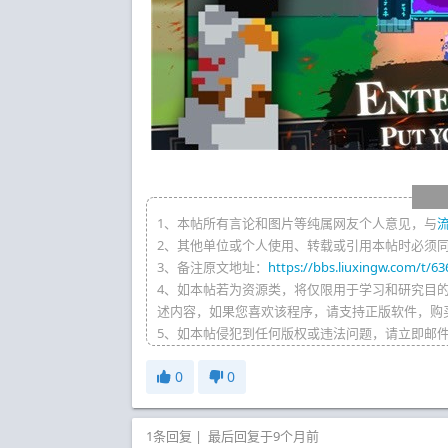
1、本帖所有言论和图片等纯属网友个人意见，与
2、其他单位或个人使用、转载或引用本帖时必须
3、备注原文地址：
https://bbs.liuxingw.com/t/63
4、如本帖若为资源类，将仅限用于学习和研究目
述内容，如果您喜欢该程序，请支持正版软件，购
5、如本帖侵犯到任何版权或违法问题，请立即邮
0
0
1条回复
|
最后回复于9个月前