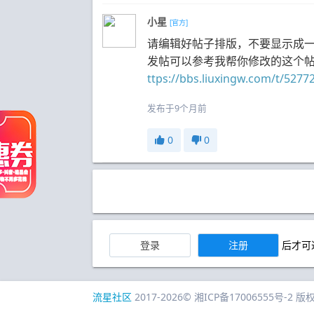
小星
[官方]
请编辑好帖子排版，不要显示成
发帖可以参考我帮你修改的这个
ttps://bbs.liuxingw.com/t/5277
发布于9个月前
0
0
登录
注册
后才可
流星社区
2017-
2026
©
湘ICP备17006555号-2
版