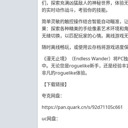
们，探索充满凶猛敌人的神秘世界，体验无限的
的实时动作战斗，考验你的技能。
简单灵敏的触控操作结合智能自动瞄准，让与
果：探索各种精美的手绘像素艺术环境和
无缝切换，以匹配玩家的心情。离线游戏
随时离线畅玩，或使用云存档将游戏进度
《漫无止境》（Endless Wander）将
中。无论您是roguelike新手，还是
非凡的roguelike体验。
【下载链接】
夸克网盘：
https://pan.quark.cn/s/92d71105c661
uc
网盘
：