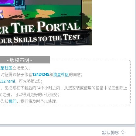
- 版权声明 -
流星社区
立场无关；
同时征得该帖子作者
12424245
和
流星社区
的同意；
632.html
，可忽略第2条；
的，您必须在下载后的24个小时之内，从您安装或使用的设备中彻底删除上
买注册，可以得到更好的正版服务；
件告知
我们
，我们将及时予以处理。
默认排序