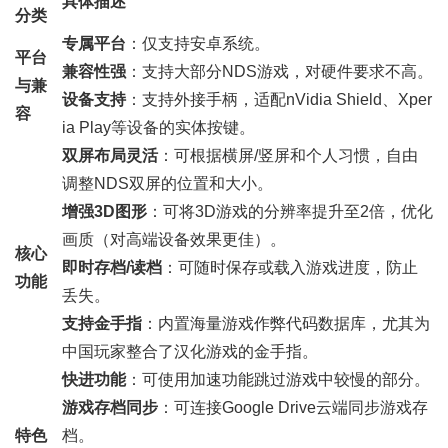
具体描述
分类
专属平台
：仅支持安卓系统。
平台
兼容性强
：支持大部分NDS游戏，对硬件要求不高。
与兼
设备支持
：支持外接手柄，适配nVidia Shield、Xper
容
ia Play等设备的实体按键。
双屏布局灵活
：可根据横屏/竖屏和个人习惯，自由
调整NDS双屏的位置和大小。
增强3D图形
：可将3D游戏的分辨率提升至2倍，优化
画质（对高端设备效果更佳）。
核心
即时存档/读档
：可随时保存或载入游戏进度，防止
功能
丢失。
支持金手指
：内置海量游戏作弊代码数据库，尤其为
中国玩家整合了汉化游戏的金手指。
快进功能
：可使用加速功能跳过游戏中较慢的部分。
游戏存档同步
：可连接Google Drive云端同步游戏存
特色
档。