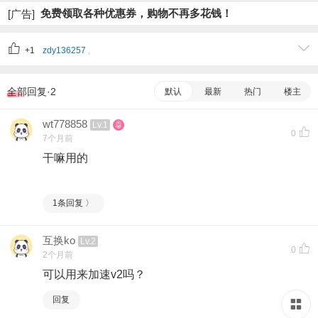
免费领取各种优惠券，购物不再多花钱！
[广告]
+1
zdy136257
,
全部回复·2
默认
最新
热门
楼主
wt778858
Lv.1
0
7个月前
干嘛用的
1条回复 〉
互换ko
Lv.2
0
2个月前
可以用来加速v2吗？
回复