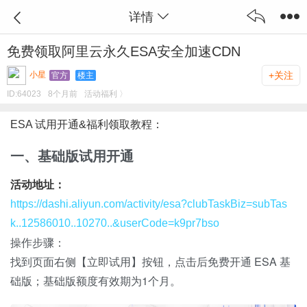
详情
免费领取阿里云永久ESA安全加速CDN
小星
+关注
官方
楼主
ID:
64023
8个月前
活动福利 〉
ESA 试用开通&福利领取教程：
一、基础版试用开通
活动地址：
https://dashi.aliyun.com/activity/esa?clubTaskBiz=subTas
k..12586010..10270..&userCode=k9pr7bso
操作步骤：
找到页面右侧【立即试用】按钮，点击后免费开通 ESA 基
础版；基础版额度有效期为1个月。