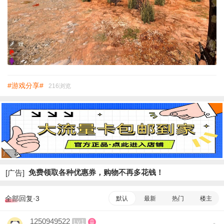
#游戏分享#
216浏览
广告
免费领取各种优惠券，购物不再多花钱！
[广告]
全部回复·3
默认
最新
热门
楼主
1250949522
Lv.1