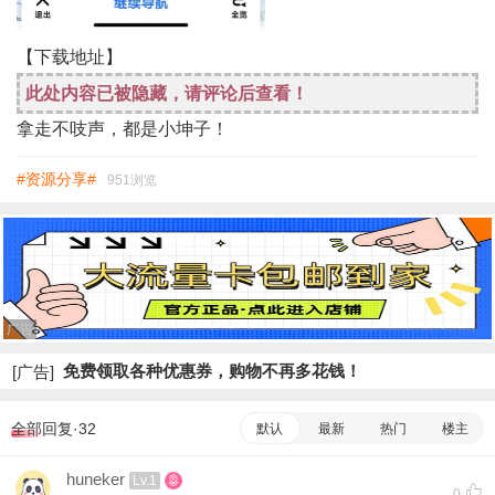
【下载地址】
此处内容已被隐藏，请评论后查看！
拿走不吱声，都是小坤子！
#资源分享#
951浏览
广告
免费领取各种优惠券，购物不再多花钱！
[广告]
全部回复·32
默认
最新
热门
楼主
huneker
Lv.1
0