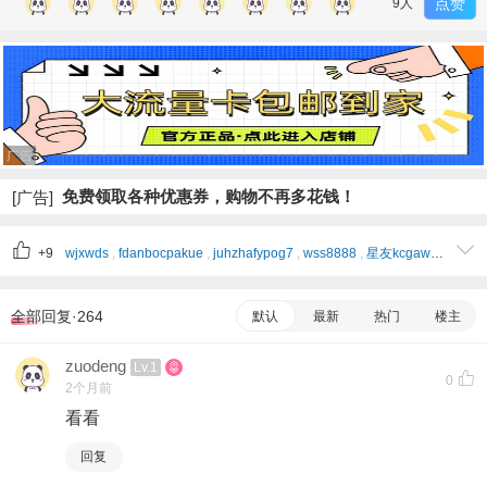
点赞
9人
广告
免费领取各种优惠券，购物不再多花钱！
[广告]
+9
wjxwds
,
fdanbocpakue
,
juhzhafypog7
,
wss8888
,
星友kcgawu
,
星友fb
全部回复·264
默认
最新
热门
楼主
zuodeng
Lv.1
0
2个月前
看看
回复