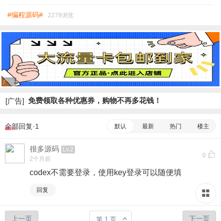
#编程源码#
2279浏览
广告
免费领取各种优惠券，购物不再多花钱！
[广告]
全部回复·1
默认
最新
热门
楼主
很多源码
Lv.2
0
2个月前
codex不需要登录，使用key登录可以随便填
回复
上一页
下一页