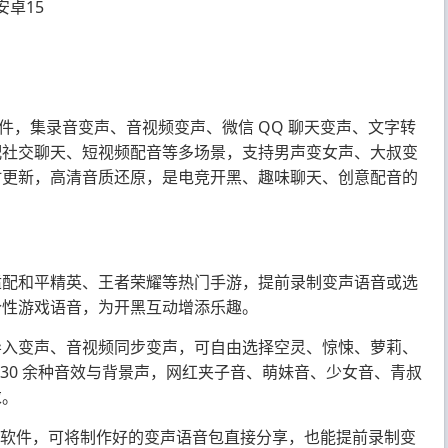
安卓15
件，集录音变声、音视频变声、微信 QQ 聊天变声、文字转
配社交聊天、短视频配音等多场景，支持男声变女声、大叔变
时更新，高清音质还原，是电竞开黑、趣味聊天、创意配音的
适配和平精英、王者荣耀等热门手游，提前录制变声语音或选
个性游戏语音，为开黑互动增添乐趣。
导入变声、音视频同步变声，可自由选择空灵、惊悚、萝莉、
成 30 余种音效与背景声，网红夹子音、萌妹音、少女音、青叔
求。
交软件，可将制作好的变声语音包直接分享，也能提前录制变