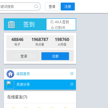
登录
注册
43人签到
签到
已签0天
48846
1968787
198760
帖子
热点量
火热值
登录
注册
返回首页
资源分享
在线星友(7)