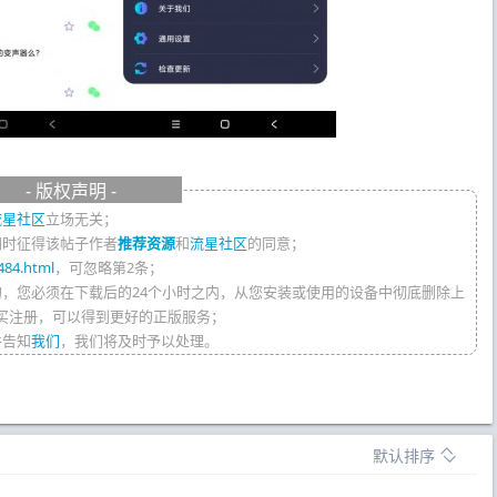
- 版权声明 -
流星社区
立场无关；
同时征得该帖子作者
推荐资源
和
流星社区
的同意；
484.html
，可忽略第2条；
的，您必须在下载后的24个小时之内，从您安装或使用的设备中彻底删除上
买注册，可以得到更好的正版服务；
件告知
我们
，我们将及时予以处理。
默认排序