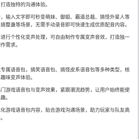
，打造独特的沟通体验。
音，输入文字即可秒变萌妹、御姐、霸道总裁、搞怪外星人等
恶搞整蛊等场景，无需手动录音即可快速生成优质配音内容。
材进行个性化变声处理，可自由制作专属变声音效，打造独一
创作需求。
戏专属语音包，搞笑语音包、搞怪皮系语音包等多种类型，核
享趣味变声体验。
热门游戏语音包与变声效果，紧跟潮流趋势，让用户始终能使
乐趣。
优化游戏语音包内容，贴合游戏沟通场景，助力玩家与队友高
性。