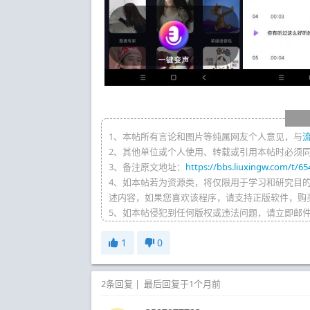
1、本帖所有言论和图片等纯属网友个人意见，与
2、其他单位或个人使用、转载或引用本帖时必须
3、备注原文地址：
https://bbs.liuxingw.com/t/65
4、如本帖若为资源类，将仅限用于学习和研究目
述内容，如果您喜欢该程序，请支持正版软件，购
5、如本帖侵犯到任何版权或违法问题，请立即邮
1
0
2条回复
|
最后回复于1个月前