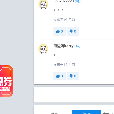
3587077723
[1级]
。。。
发布于1个月前
0
0
海边听karry
[3级]
。
发布于1个月前
0
0