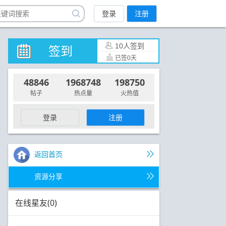
登录
注册
10人签到
签到
已签0天
48846
1968748
198750
帖子
热点量
火热值
登录
注册
返回首页
资源分享
在线星友(0)