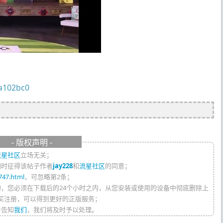
fa102bc0
- 版权声明 -
流星社区
立场无关；
同时征得该帖子作者
jay228
和
流星社区
的同意；
747.html
，可忽略第2条；
的，您必须在下载后的24个小时之内，从您安装或使用的设备中彻底删除上
买注册，可以得到更好的正版服务；
件告知
我们
，我们将及时予以处理。