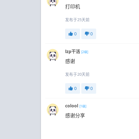
打印机
发布于25天前
0
0
lzp干活
[2级]
感谢
发布于20天前
0
0
colool
[1级]
感谢分享