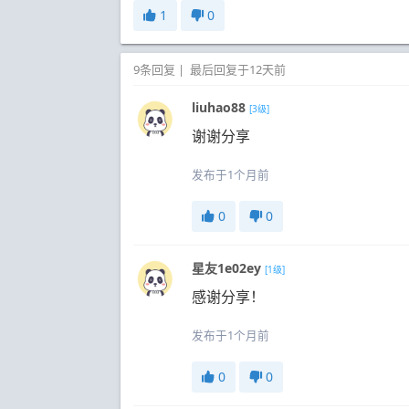
1
0
9条回复
|
最后回复于12天前
liuhao88
[3级]
谢谢分享
发布于1个月前
0
0
星友1e02ey
[1级]
感谢分享！
发布于1个月前
0
0