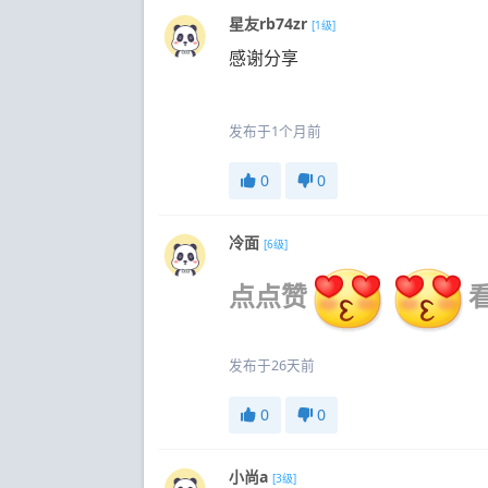
星友rb74zr
[1级]
感谢分享
发布于1个月前
0
0
冷面
[6级]
点点赞
发布于26天前
0
0
小尚a
[3级]