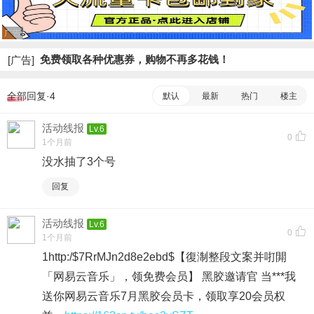
广告
免费领取各种优惠券，购物不再多花钱！
[广告]
全部回复·4
默认
最新
热门
楼主
活动线报
Lv.6
0
1个月前
没水抽了3个号
回复
活动线报
Lv.6
0
1个月前
1http:/$7RrMJn2d8e2ebd$【復淛整段文案并咑閞
「网易云音乐」，领免费会员】 黑胶邀请官 当***我
送你网易云音乐7月黑胶会员卡，领取享20会员权