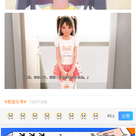
#资源分享#
72897浏览
点赞
65人