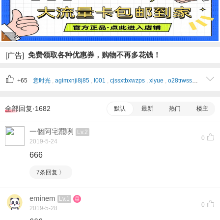
广告
免费领取各种优惠券，购物不再多花钱！
[广告]
+65
意时光
,
agimxnji8j85
,
l001
,
cjssxtbxwzps
,
xiyue
,
o28trwss4vnt
,
4izc
全部回复·1682
默认
最新
热门
楼主
一個阿宅罷咧
Lv.2
0
2019-5-24
666
7条回复 〉
eminem
Lv.1
0
2019-5-28