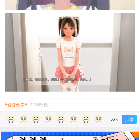
#资源分享#
72835浏览
点赞
65人