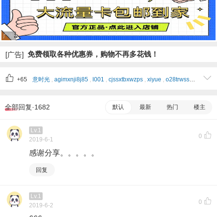
广告
免费领取各种优惠券，购物不再多花钱！
[广告]
+65
意时光
,
agimxnji8j85
,
l001
,
cjssxtbxwzps
,
xiyue
,
o28trwss4vnt
,
4izc
全部回复·1682
默认
最新
热门
楼主
Lv.1
0
2019-6-1
感谢分享。。。。。
回复
Lv.1
0
2019-6-2