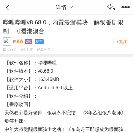
详情
哔哩哔哩v8.68.0，内置漫游模块，解锁番剧限
制，可看港澳台
仲夏夜
+关注
3级
楼主
ID:
63874
8个月前
资源分享 〉
【软件名称】：哔哩哔哩
【软件版本】：v8.68.0
【软件大小】：163.46MB
【适用平台】：Android 6.0 以上
【软件介绍】：
【番剧动画】
天然卷都是好老师，银魂永不完结！《3年乙组银八老师》
爆笑开课~
中年大叔觉醒假面骑士之魂！《东岛丹三郎想成为假面骑