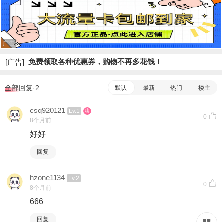
广告
免费领取各种优惠券，购物不再多花钱！
[广告]
全部回复·2
默认
最新
热门
楼主
csq920121
Lv.1
0
8个月前
好好
回复
hzone1134
Lv.2
0
8个月前
666
回复