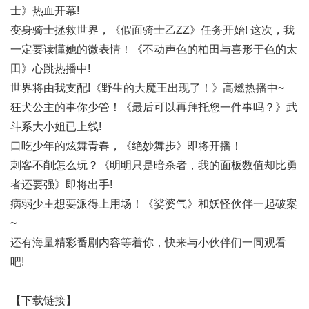
士》热血开幕!
变身骑士拯救世界，《假面骑士乙ZZ》任务开始! 这次，我
一定要读懂她的微表情！《不动声色的柏田与喜形于色的太
田》心跳热播中!
世界将由我支配!《野生的大魔王出现了！》高燃热播中~
狂犬公主的事你少管！《最后可以再拜托您一件事吗？》武
斗系大小姐已上线!
口吃少年的炫舞青春，《绝妙舞步》即将开播！
刺客不削怎么玩？《明明只是暗杀者，我的面板数值却比勇
者还要强》即将出手!
病弱少主想要派得上用场！《娑婆气》和妖怪伙伴一起破案
~
还有海量精彩番剧内容等着你，快来与小伙伴们一同观看
吧!
【下载链接】