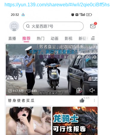
https://yun.139.com/shareweb/#/w/i/2qie0ciBff5hs