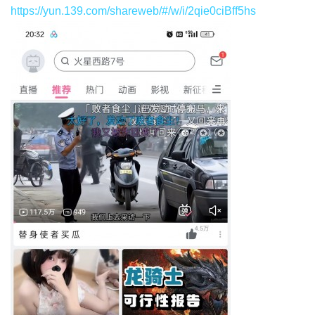
https://yun.139.com/shareweb/#/w/i/2qie0ciBff5hs