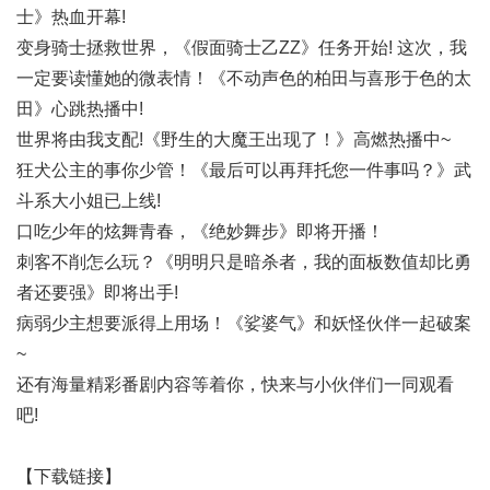
士》热血开幕!
变身骑士拯救世界，《假面骑士乙ZZ》任务开始! 这次，我
一定要读懂她的微表情！《不动声色的柏田与喜形于色的太
田》心跳热播中!
世界将由我支配!《野生的大魔王出现了！》高燃热播中~
狂犬公主的事你少管！《最后可以再拜托您一件事吗？》武
斗系大小姐已上线!
口吃少年的炫舞青春，《绝妙舞步》即将开播！
刺客不削怎么玩？《明明只是暗杀者，我的面板数值却比勇
者还要强》即将出手!
病弱少主想要派得上用场！《娑婆气》和妖怪伙伴一起破案
~
还有海量精彩番剧内容等着你，快来与小伙伴们一同观看
吧!
【下载链接】