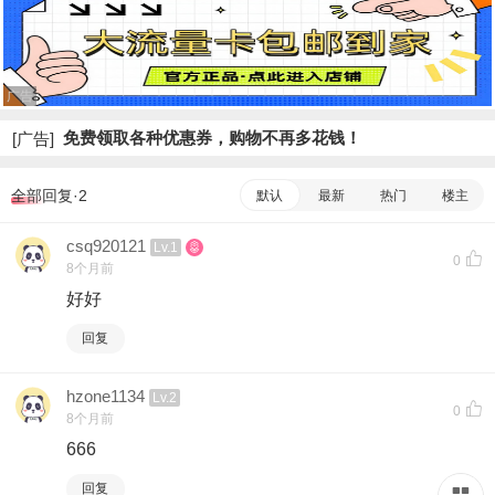
广告
免费领取各种优惠券，购物不再多花钱！
[广告]
全部回复·2
默认
最新
热门
楼主
csq920121
Lv.1
0
8个月前
好好
回复
hzone1134
Lv.2
0
8个月前
666
回复