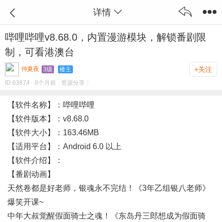
详情
哔哩哔哩v8.68.0，内置漫游模块，解锁番剧限
制，可看港澳台
仲夏夜
+关注
3级
楼主
ID:
63874
8个月前
资源分享 〉
【软件名称】：哔哩哔哩
【软件版本】：v8.68.0
【软件大小】：163.46MB
【适用平台】：Android 6.0 以上
【软件介绍】：
【番剧动画】
天然卷都是好老师，银魂永不完结！《3年乙组银八老师》
爆笑开课~
中年大叔觉醒假面骑士之魂！《东岛丹三郎想成为假面骑